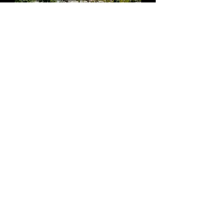
出租物业
最近，一位客户遭遇意外挫折，银行在最后一
刻突然拒绝了其租赁房产贷款申请。我们深知
客户情况紧急，迅速介入，在短短24小时内
就成功获得一笔租赁房产定期贷款，确保交易
顺利进行。凭借我们的专业知识和与贷款机构
的良好关系，我们能够快速构建一个条款优惠
的融资解决方案。
资助金额：193,000 美元
地点：宾夕法尼亚州兰斯代尔
贷款类型：定期贷款
资助时间：2024 年 8 月