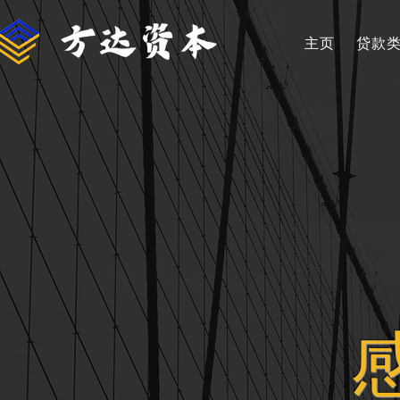
主页
贷款