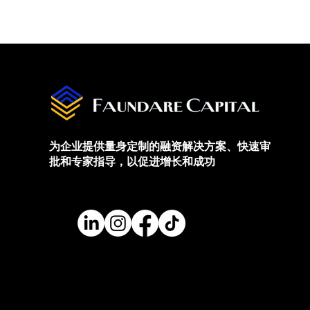
为企业提供量身定制的融资解决方案、快速审
批和专家指导，以促进增长和成功