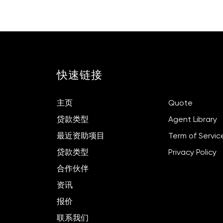
快速链接
主页
Quote
贷款类型
Agent Library
最近资助项目
Term of Servic
贷款类型
Privacy Policy
合作伙伴
资讯
报价
联系我们